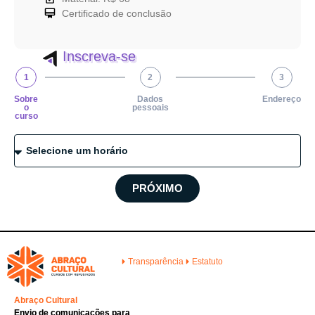
Certificado de conclusão
Inscreva-se
1
2
3
Sobre
Dados
Endereço
o
pessoais
curso
PRÓXIMO
Transparência
Estatuto
Abraço Cultural
Envio de comunicações para