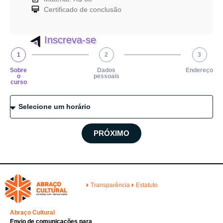
Certificado de conclusão
Inscreva-se
1
2
3
Sobre
Dados
Endereço
o
pessoais
curso
PRÓXIMO
Transparência
Estatuto
Abraço Cultural
Envio de comunicações para