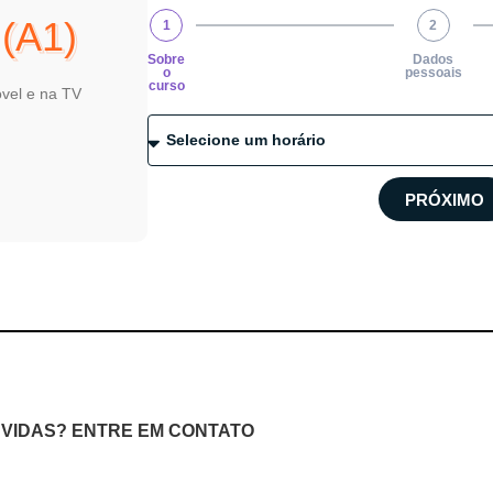
 (A1)
1
2
Sobre
Dados
o
pessoais
curso
óvel e na TV
PRÓXIMO
VIDAS? ENTRE EM CONTATO