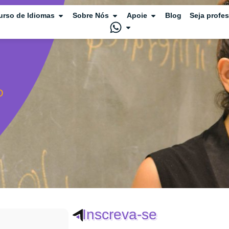
urso de Idiomas
Sobre Nós
Apoie
Blog
Seja profe
O
Inscreva-se