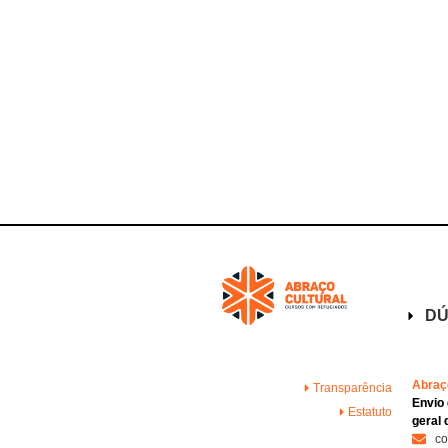
DÚ
Abraço
Transparência
Envio
Estatuto
geral 
co