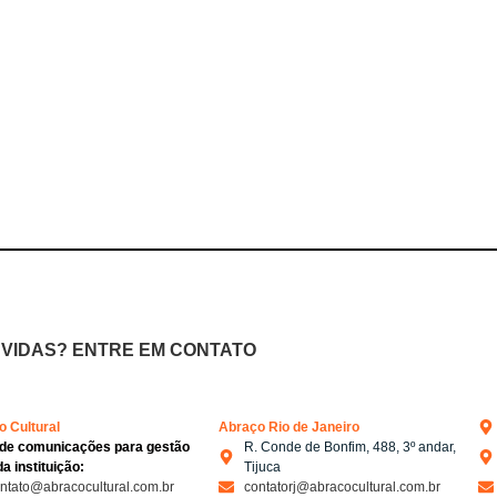
VIDAS? ENTRE EM CONTATO
 Cultural
Abraço Rio de Janeiro
 de comunicações para gestão
R. Conde de Bonfim, 488, 3º andar,
da instituição:
Tijuca
ntato@abracocultural.com.br
contatorj@abracocultural.com.br