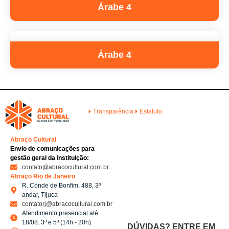
Árabe 4
Árabe 4
Transparência
Estatuto
Abraço Cultural
Envio de comunicações para
gestão geral da instituição:
contato@abracocultural.com.br
Abraço Rio de Janeiro
R. Conde de Bonfim, 488, 3º
andar, Tijuca
contatorj@abracocultural.com.br
Atendimento presencial até
18/08: 3ª e 5ª (14h - 20h).
DÚVIDAS? ENTRE EM