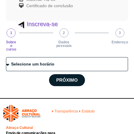
Certificado de conclusão
Inscreva-se
1
2
3
Sobre
Dados
Endereço
o
pessoais
curso
PRÓXIMO
Transparência
Estatuto
Abraço Cultural
Envio de comunicações para