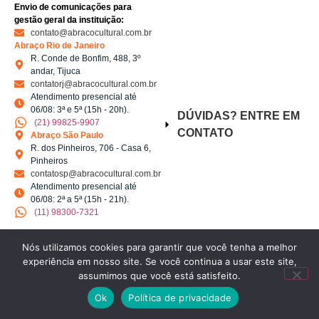
Envio de comunicações para
gestão geral da instituição:
contato@abracocultural.com.br
Abraço Rio de Janeiro
R. Conde de Bonfim, 488, 3º
andar, Tijuca
contatorj@abracocultural.com.br
Atendimento presencial até
06/08: 3ª e 5ª (15h - 20h).
DÚVIDAS? ENTRE EM
(21) 99825-9907
CONTATO
Abraço São Paulo
R. dos Pinheiros, 706 - Casa 6,
Pinheiros
contatosp@abracocultural.com.br
Atendimento presencial até
06/08: 2ª a 5ª (15h - 21h).
(11) 98300-7321
Nós utilizamos cookies para garantir que você tenha a melhor
SIGA A ABRAÇO
experiência em nosso site. Se você continua a usar este site,
assumimos que você está satisfeito.
Ok
Política de privacidade
Copyright 2023 Abraço Cultural | Desenvolvido por
Webinhood