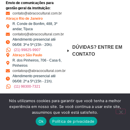
Envio de comunicações para
gestão geral da instituição:
contato@abracocultural.com.br
Abraço Rio de Janeiro
R. Conde de Bonfim, 488, 3º
andar, Tijuca
contatorj@abracocultural.com.br
Atendimento presencial até
06/08: 3ª e 5ª (15h - 20h).
DÚVIDAS? ENTRE EM
(21) 99825-9907
CONTATO
Abraço São Paulo
R. dos Pinheiros, 706 - Casa 6,
Pinheiros
contatosp@abracocultural.com.br
Atendimento presencial até
06/08: 2ª a 5ª (15h - 21h).
(11) 98300-7321
Nós utilizamos cookies para garantir que você tenha a melhor
SIGA A ABRAÇO
experiência em nosso site. Se você continua a usar este site,
assumimos que você está satisfeito.
Ok
Política de privacidade
Copyright 2023 Abraço Cultural | Desenvolvido por
Webinhood