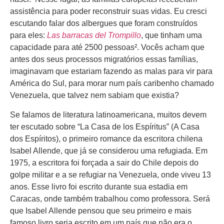
assistência para poder reconstruir suas vidas. Eu cresci
escutando falar dos albergues que foram construídos
para eles:
Las barracas del Trompillo
, que tinham uma
capacidade para até 2500 pessoas². Vocês acham que
antes dos seus processos migratórios essas famílias,
imaginavam que estariam fazendo as malas para vir para
América do Sul, para morar num país caribenho chamado
Venezuela, que talvez nem sabiam que existia?
Se falamos de literatura latinoamericana, muitos devem
ter escutado sobre “La Casa de los Espíritus” (A Casa
dos Espíritos), o primeiro romance da escritora chilena
Isabel Allende, que já se considerou uma refugiada. Em
1975, a escritora foi forçada a sair do Chile depois do
golpe militar e a se refugiar na Venezuela, onde viveu 13
anos. Esse livro foi escrito durante sua estadia em
Caracas, onde também trabalhou como professora. Será
que Isabel Allende pensou que seu primeiro e mais
famoso livro seria escrito em um país que não era o