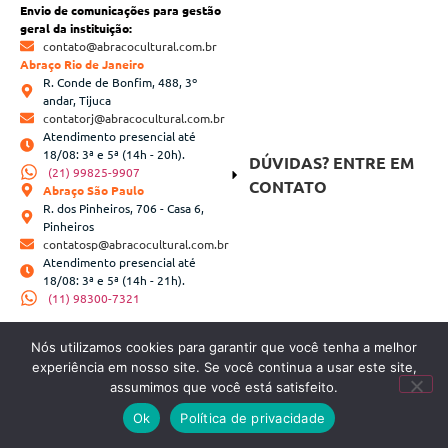
Envio de comunicações para gestão
geral da instituição:
contato@abracocultural.com.br
Abraço Rio de Janeiro
R. Conde de Bonfim, 488, 3º
andar, Tijuca
contatorj@abracocultural.com.br
Atendimento presencial até
18/08: 3ª e 5ª (14h - 20h).
DÚVIDAS? ENTRE EM
(21) 99825-9907
CONTATO
Abraço São Paulo
R. dos Pinheiros, 706 - Casa 6,
Pinheiros
contatosp@abracocultural.com.br
Atendimento presencial até
18/08: 3ª e 5ª (14h - 21h).
(11) 98300-7321
Nós utilizamos cookies para garantir que você tenha a melhor
SIGA A ABRAÇO
experiência em nosso site. Se você continua a usar este site,
assumimos que você está satisfeito.
Ok
Política de privacidade
Copyright 2023 Abraço Cultural | Desenvolvido por
Webinhood