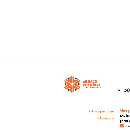
DÚ
Abraç
Transparência
Envio
Estatuto
geral 
co