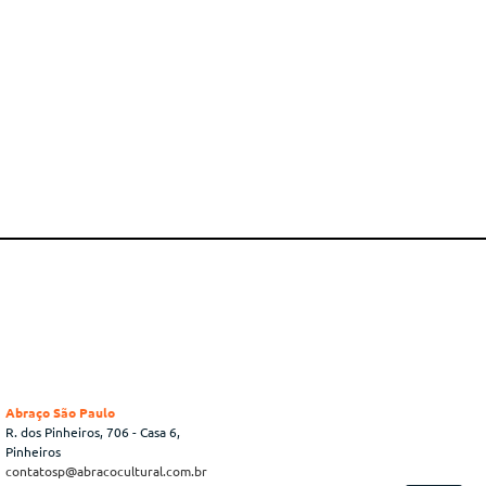
Abraço São Paulo
R. dos Pinheiros, 706 - Casa 6,
Pinheiros
contatosp@abracocultural.com.br