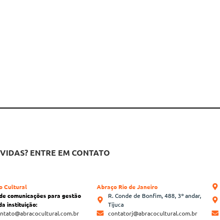
VIDAS? ENTRE EM CONTATO
o Cultural
Abraço Rio de Janeiro
 de comunicações para gestão
R. Conde de Bonfim, 488, 3º andar,
da instituição:
Tijuca
ntato@abracocultural.com.br
contatorj@abracocultural.com.br