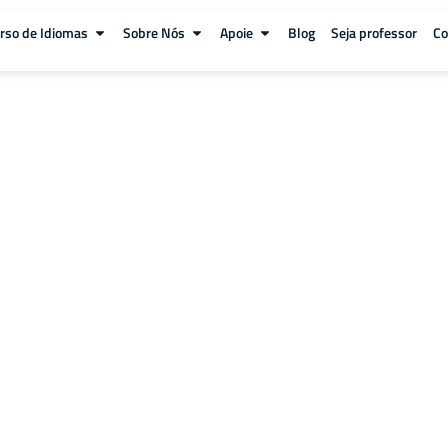
rso de Idiomas
Sobre Nós
Apoie
Blog
Seja professor
Co