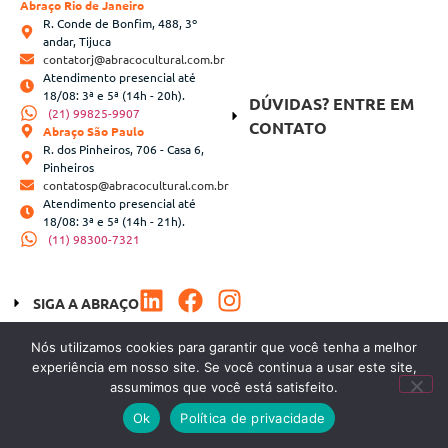
Abraço Rio de Janeiro
R. Conde de Bonfim, 488, 3º
andar, Tijuca
contatorj@abracocultural.com.br
Atendimento presencial até
18/08: 3ª e 5ª (14h - 20h).
DÚVIDAS? ENTRE EM
(21) 99825-9907
CONTATO
Abraço São Paulo
R. dos Pinheiros, 706 - Casa 6,
Pinheiros
contatosp@abracocultural.com.br
Atendimento presencial até
18/08: 3ª e 5ª (14h - 21h).
(11) 98300-7321
SIGA A ABRAÇO
Nós utilizamos cookies para garantir que você tenha a melhor
Copyright 2023 Abraço Cultural | Desenvolvido por
Webinhood
experiência em nosso site. Se você continua a usar este site,
assumimos que você está satisfeito.
Ok
Política de privacidade