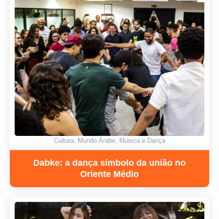
Cultura
,
Mundo Árabe
,
Música e Dança
Dabke: a dança símbolo da união no
Oriente Médio