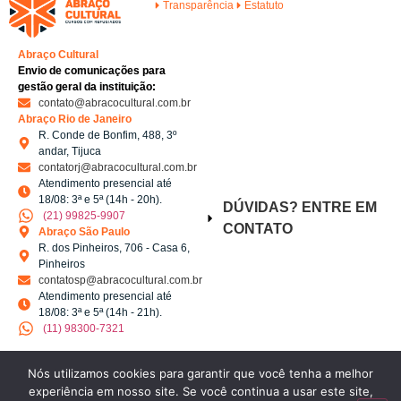
Transparência
Estatuto
Abraço Cultural
Envio de comunicações para
gestão geral da instituição:
contato@abracocultural.com.br
Abraço Rio de Janeiro
R. Conde de Bonfim, 488, 3º
andar, Tijuca
contatorj@abracocultural.com.br
Atendimento presencial até
18/08: 3ª e 5ª (14h - 20h).
DÚVIDAS? ENTRE EM
(21) 99825-9907
CONTATO
Abraço São Paulo
R. dos Pinheiros, 706 - Casa 6,
Pinheiros
contatosp@abracocultural.com.br
Atendimento presencial até
18/08: 3ª e 5ª (14h - 21h).
(11) 98300-7321
Nós utilizamos cookies para garantir que você tenha a melhor
SIGA A ABRAÇO
experiência em nosso site. Se você continua a usar este site,